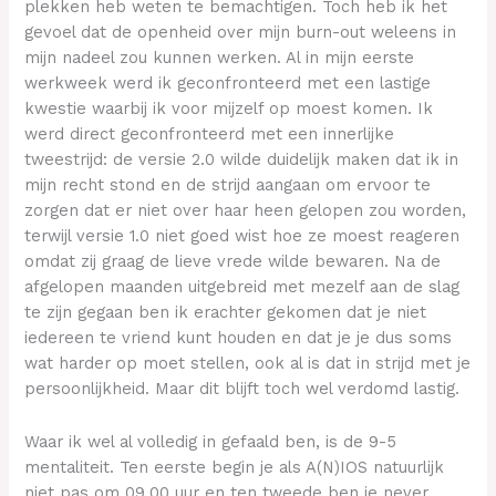
plekken heb weten te bemachtigen. Toch heb ik het
gevoel dat de openheid over mijn burn-out weleens in
mijn nadeel zou kunnen werken. Al in mijn eerste
werkweek werd ik geconfronteerd met een lastige
kwestie waarbij ik voor mijzelf op moest komen. Ik
werd direct geconfronteerd met een innerlijke
tweestrijd: de versie 2.0 wilde duidelijk maken dat ik in
mijn recht stond en de strijd aangaan om ervoor te
zorgen dat er niet over haar heen gelopen zou worden,
terwijl versie 1.0 niet goed wist hoe ze moest reageren
omdat zij graag de lieve vrede wilde bewaren. Na de
afgelopen maanden uitgebreid met mezelf aan de slag
te zijn gegaan ben ik erachter gekomen dat je niet
iedereen te vriend kunt houden en dat je je dus soms
wat harder op moet stellen, ook al is dat in strijd met je
persoonlijkheid. Maar dit blijft toch wel verdomd lastig.
Waar ik wel al volledig in gefaald ben, is de 9-5
mentaliteit. Ten eerste begin je als A(N)IOS natuurlijk
niet pas om 09.00 uur en ten tweede ben je never