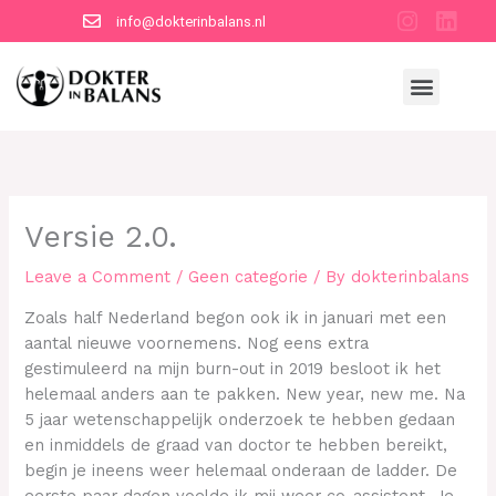
Skip
info@dokterinbalans.nl
to
content
Menu
Versie 2.0.
Leave a Comment
/
Geen categorie
/ By
dokterinbalans
Zoals half Nederland begon ook ik in januari met een
aantal nieuwe voornemens. Nog eens extra
gestimuleerd na mijn burn-out in 2019 besloot ik het
helemaal anders aan te pakken. New year, new me. Na
5 jaar wetenschappelijk onderzoek te hebben gedaan
en inmiddels de graad van doctor te hebben bereikt,
begin je ineens weer helemaal onderaan de ladder. De
eerste paar dagen voelde ik mij weer co-assistent. Je