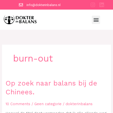
Skip
info@dokterinbalans.nl
to
content
Menu
burn-out
Op
Op zoek naar balans bij de
zoek
Chinees.
naar
balans
10 Comments
/
Geen categorie
/
dokterinbalans
bij
de