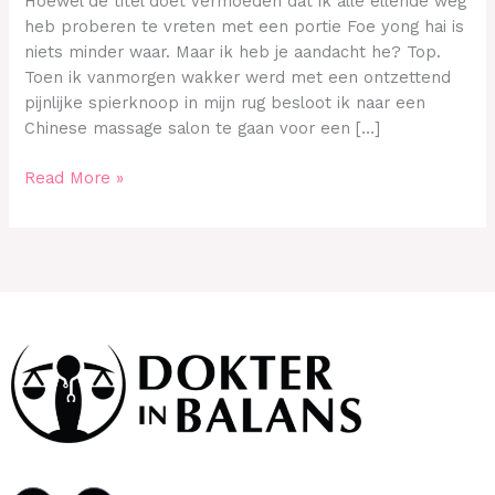
Hoewel de titel doet vermoeden dat ik alle ellende weg
Chinees.
heb proberen te vreten met een portie Foe yong hai is
niets minder waar. Maar ik heb je aandacht he? Top.
Toen ik vanmorgen wakker werd met een ontzettend
pijnlijke spierknoop in mijn rug besloot ik naar een
Chinese massage salon te gaan voor een […]
Read More »